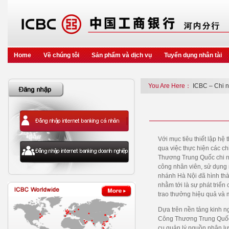
Home
Về chúng tôi
Sản phẩm và dịch vụ
Tuyển dụng nhân tài
You Are Here：
ICBC – Chi 
Với mục tiêu thiết lập hệ
qua việc thực hiện các c
Thương Trung Quốc chi nh
công nhân viên, sử dụng
nhánh Hà Nội đã hình thà
nhằm tới là sự phát triể
trao thưởng hiệu quả và 
Dựa trên nền tảng kinh n
Công Thương Trung Quốc c
cụ quản lý nguồn nhân lực,