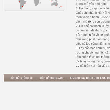
dung chủ yếu bao gồm:
1. Hệ thống cấp bậc vị t
Quốc chi nhánh Hà Nội xâ
môn và vận hành. Bước đầ
viên, mở rộng con đường 
2. Cơ chế sát hạch là lấy
cụ tiên tiến để đánh giá 
đối hoàn thiện về cơ chế 
chú trọng phát triển năng
việc nỗ lực cống hiến c
3. Lấy cấp bậc chức vụ v
lương chuyên nghiệp căn 
làm nhân tố chính, thông 
để tăng lương. Tăng cường 
v.v để hiện đại hóa việc 
Liên hệ chúng tôi
|
Bản đồ trang web
| Đường dây nóng 24h 180010